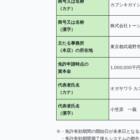
商号又は名称
カブシキガイ
（カナ）
商号又は名称
株式会社トー
（漢字）
主たる事務所
東京都武蔵野
（本店）の所在地
免許申請時点の
1,000,000千
資本金
代表者氏名
オガサワラ カ
（カナ）
代表者氏名
小笠原 一義
（漢字）
※・免許有効期間の開始日が未来日となる
・免許有効期間満了後もシステムの都合