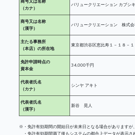
商号又は名称
バリュークリエーション カブシ
（カナ）
商号又は名称
バリュークリエーション 株式会
（漢字）
主たる事務所
東京都渋谷区恵比寿１－１８－１
（本店）の所在地
免許申請時点の
34,000千円
資本金
代表者氏名
シンヤ アキト
（カナ）
代表者氏名
新谷 晃人
（漢字）
※・免許有効期間の開始日が未来日となる場合がありますが
・免許有効期間満了後もシステムの都合上データが表示され