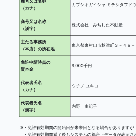
商号又は名称
カブシキガイシャ ミチシタフド
（カナ）
商号又は名称
株式会社 みちした不動産
（漢字）
主たる事務所
東京都東村山市秋津町３－４８－
（本店）の所在地
免許申請時点の
9,000千円
資本金
代表者氏名
ウチノ ユキコ
（カナ）
代表者氏名
内野 由紀子
（漢字）
※・免許有効期間の開始日が未来日となる場合がありますが
・免許有効期間満了後もシステムの都合上データが表示され